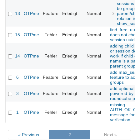
sessions s
be grouped
13
OTPme
Feature
Erledigt
Normal
parent/child
relation in
show_sessi
find_free_uuid(
15
OTPme
Fehler
Erledigt
Normal
does not check
session uuids
adding child g
or session doe
14
OTPme
Fehler
Erledigt
Normal
work if child g
name is a part 
parent group 
add max_sessi
6
OTPme
Feature
Erledigt
Normal
feature to acc
groups
add optional
3
OTPme
Feature
Erledigt
Normal
powered-by log
roundcube plu
missing
AUTH_OK_OT
1
OTPme
Fehler
Erledigt
Normal
message for n
verfication
« Previous
2
Next »