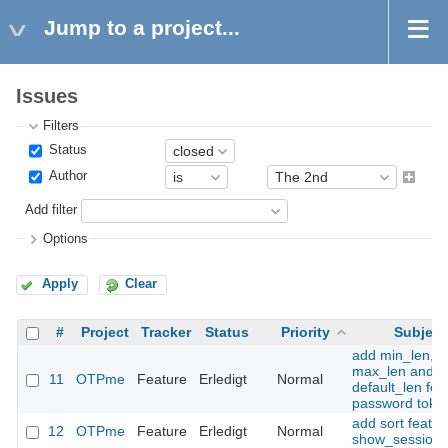
Jump to a project...
Issues
Filters
Status
Author
Add filter
Options
Apply
Clear
#
Project
Tracker
Status
Priority
Subject
add min_len,
max_len and
11
OTPme
Feature
Erledigt
Normal
default_len for 
password toke
add sort featur
12
OTPme
Feature
Erledigt
Normal
show_sessions