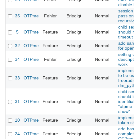
disable lo
session ti
35
OTPme
Fehler
Erledigt
Normal
pass on is
recursive
child sess
5
OTPme
Feature
Erledigt
Normal
should not 
timeout va
add sampl
32
OTPme
Feature
Erledigt
Normal
for openld
setting us
34
OTPme
Fehler
Erledigt
Normal
descriptio
work
implement
to be used
33
OTPme
Feature
Erledigt
Normal
freeradius
rlm_pytho
child sess
should be
31
OTPme
Feature
Erledigt
Normal
identifiabl
"otpme-se
show"
implement
10
OTPme
Feature
Erledigt
Normal
token sho
add bash
24
OTPme
Feature
Erledigt
Normal
completion
OTPme c