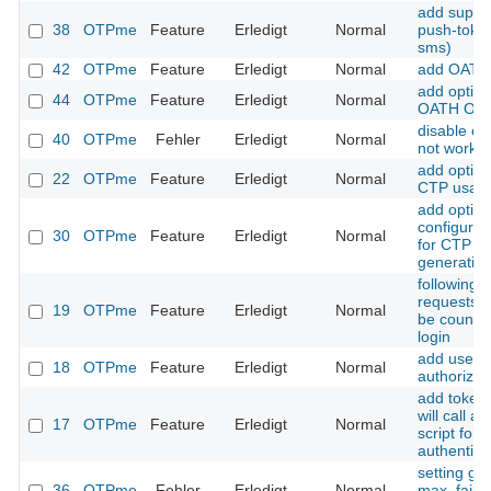
add suppor
38
OTPme
Feature
Erledigt
Normal
push-token
sms)
42
OTPme
Feature
Erledigt
Normal
add OATH 
add option
44
OTPme
Feature
Erledigt
Normal
OATH OT
disable cl
40
OTPme
Fehler
Erledigt
Normal
not work
add option
22
OTPme
Feature
Erledigt
Normal
CTP usag
add option
configure 
30
OTPme
Feature
Erledigt
Normal
for CTP a
generatio
following 
requests s
19
OTPme
Feature
Erledigt
Normal
be counted
login
add user
18
OTPme
Feature
Erledigt
Normal
authorizati
add token 
will call a
17
OTPme
Feature
Erledigt
Normal
script for 
authentica
setting gr
36
OTPme
Fehler
Erledigt
Normal
max_fail s