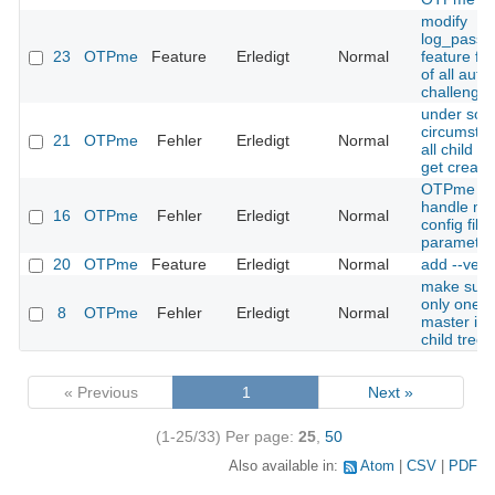
modify
log_passw
23
OTPme
Feature
Erledigt
Normal
feature fo
of all auth
challenge
under so
circumsta
21
OTPme
Fehler
Erledigt
Normal
all child s
get create
OTPme sh
handle mi
16
OTPme
Fehler
Erledigt
Normal
config file
parameter
20
OTPme
Feature
Erledigt
Normal
add --vers
make sure 
only one s
8
OTPme
Fehler
Erledigt
Normal
master in 
child tree
« Previous
1
Next »
(1-25/33)
Per page:
25
,
50
Also available in:
Atom
CSV
PDF