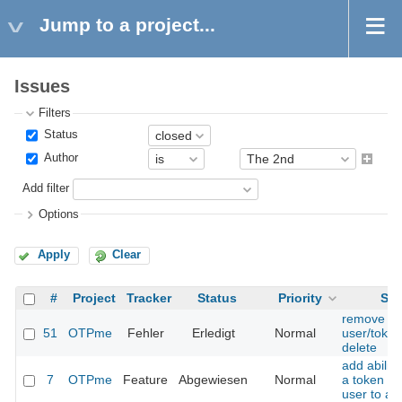
Jump to a project...
Issues
Filters
Status
Author
Add filter
Options
Apply
Clear
#
Project
Tracker
Status
Priority
Sub
remove se
51
OTPme
Fehler
Erledigt
Normal
user/token
delete
add abilit
7
OTPme
Feature
Abgewiesen
Normal
a token f
user to an