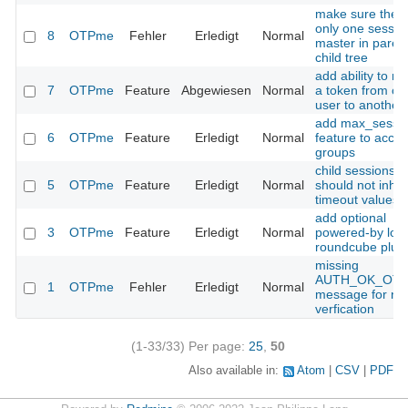
make sure there
only one sessio
8
OTPme
Fehler
Erledigt
Normal
master in paren
child tree
add ability to m
7
OTPme
Feature
Abgewiesen
Normal
a token from on
user to another
add max_sessi
6
OTPme
Feature
Erledigt
Normal
feature to acce
groups
child sessions
5
OTPme
Feature
Erledigt
Normal
should not inher
timeout values
add optional
3
OTPme
Feature
Erledigt
Normal
powered-by logo
roundcube plug
missing
AUTH_OK_OT
1
OTPme
Fehler
Erledigt
Normal
message for nt
verfication
(1-33/33)
Per page:
25
,
50
Also available in:
Atom
CSV
PDF