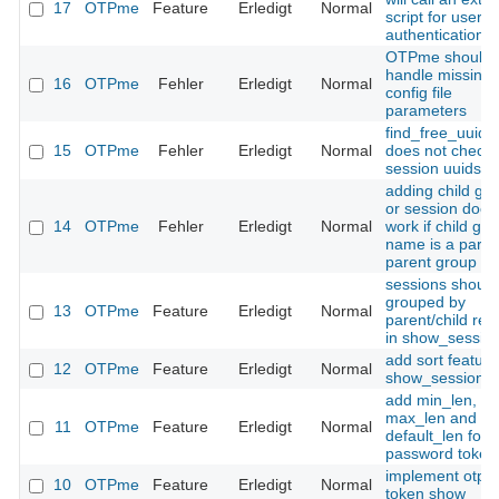
17
OTPme
Feature
Erledigt
Normal
script for user
authentication
OTPme should
handle missing
16
OTPme
Fehler
Erledigt
Normal
config file
parameters
find_free_uuid()
15
OTPme
Fehler
Erledigt
Normal
does not check
session uuids
adding child gr
or session does
14
OTPme
Fehler
Erledigt
Normal
work if child gr
name is a part o
parent group n
sessions should
grouped by
13
OTPme
Feature
Erledigt
Normal
parent/child rela
in show_session
add sort feature
12
OTPme
Feature
Erledigt
Normal
show_sessions(
add min_len,
max_len and
11
OTPme
Feature
Erledigt
Normal
default_len for s
password token
implement otpm
10
OTPme
Feature
Erledigt
Normal
token show