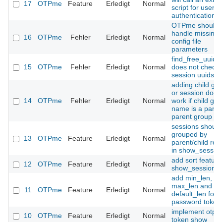
17
OTPme
Feature
Erledigt
Normal
script for user
authentication
OTPme should
handle missing
16
OTPme
Fehler
Erledigt
Normal
config file
parameters
find_free_uuid()
15
OTPme
Fehler
Erledigt
Normal
does not check
session uuids
adding child gr
or session does
14
OTPme
Fehler
Erledigt
Normal
work if child gr
name is a part o
parent group n
sessions should
grouped by
13
OTPme
Feature
Erledigt
Normal
parent/child rela
in show_session
add sort feature
12
OTPme
Feature
Erledigt
Normal
show_sessions(
add min_len,
max_len and
11
OTPme
Feature
Erledigt
Normal
default_len for s
password token
implement otpm
10
OTPme
Feature
Erledigt
Normal
token show