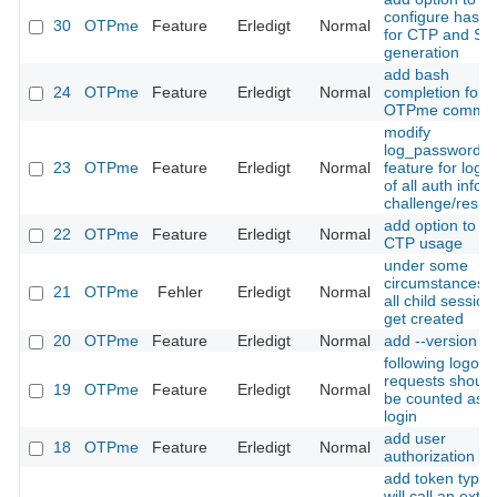
configure hash 
30
OTPme
Feature
Erledigt
Normal
for CTP and SL
generation
add bash
24
OTPme
Feature
Erledigt
Normal
completion for
OTPme comma
modify
log_passwords
23
OTPme
Feature
Erledigt
Normal
feature for logg
of all auth infos 
challenge/respo
add option to fo
22
OTPme
Feature
Erledigt
Normal
CTP usage
under some
circumstances n
21
OTPme
Fehler
Erledigt
Normal
all child session
get created
20
OTPme
Feature
Erledigt
Normal
add --version
following logout
requests should
19
OTPme
Feature
Erledigt
Normal
be counted as f
login
add user
18
OTPme
Feature
Erledigt
Normal
authorization scr
add token type 
will call an exter