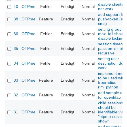
disable clients 
40
OTPme
Fehler
Erledigt
Normal
not work
add support for
38
OTPme
Feature
Erledigt
Normal
push-token (e.g
sms)
setting group
36
OTPme
Fehler
Erledigt
Normal
max_fail should
disable locking
session timeout
35
OTPme
Fehler
Erledigt
Normal
pass on is not 
recursive
setting user
34
OTPme
Fehler
Erledigt
Normal
description doe
work
implement mod
to be used with
33
OTPme
Feature
Erledigt
Normal
freeradius
rlm_python
add sample con
32
OTPme
Feature
Erledigt
Normal
for openldap
child sessions
should be
31
OTPme
Feature
Erledigt
Normal
identifiable via
"otpme-session
show"
add option to