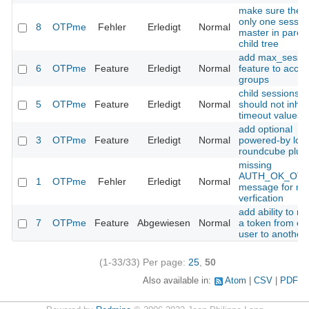
make sure there
only one sessio
8
OTPme
Fehler
Erledigt
Normal
master in paren
child tree
add max_sessi
6
OTPme
Feature
Erledigt
Normal
feature to acce
groups
child sessions
5
OTPme
Feature
Erledigt
Normal
should not inher
timeout values
add optional
3
OTPme
Feature
Erledigt
Normal
powered-by logo
roundcube plug
missing
AUTH_OK_OT
1
OTPme
Fehler
Erledigt
Normal
message for nt
verfication
add ability to m
7
OTPme
Feature
Abgewiesen
Normal
a token from on
user to another
(1-33/33)
Per page:
25
,
50
Also available in:
Atom
CSV
PDF