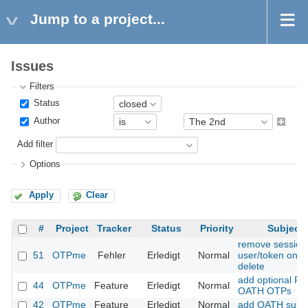
Jump to a project...
Issues
Filters
Status
Author
Add filter
Options
Apply
Clear
#
Project
Tracker
Status
Priority
Subject
remove session
51
OTPme
Fehler
Erledigt
Normal
user/token on
delete
add optional PIN
44
OTPme
Feature
Erledigt
Normal
OATH OTPs
42
OTPme
Feature
Erledigt
Normal
add OATH supp