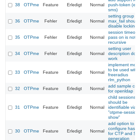
38
OTPme
Feature
Erledigt
Normal
push-token (e.g
sms)
setting group
36
OTPme
Fehler
Erledigt
Normal
max_fail should
disable locking
session timeout
35
OTPme
Fehler
Erledigt
Normal
pass on is not 
recursive
setting user
34
OTPme
Fehler
Erledigt
Normal
description doe
work
implement mod
to be used with
33
OTPme
Feature
Erledigt
Normal
freeradius
rlm_python
add sample con
32
OTPme
Feature
Erledigt
Normal
for openldap
child sessions
should be
31
OTPme
Feature
Erledigt
Normal
identifiable via
"otpme-session
show"
add option to
configure hash 
30
OTPme
Feature
Erledigt
Normal
for CTP and SL
generation