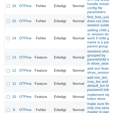
handle missing
16
OTPme
Fehler
Erledigt
Normal
config file
parameters
find_free_uuid()
15
OTPme
Fehler
Erledigt
Normal
does not check
session uuids
adding child gr
or session does
14
OTPme
Fehler
Erledigt
Normal
work if child gr
name is a part o
parent group n
sessions should
grouped by
13
OTPme
Feature
Erledigt
Normal
parent/child rela
in show_session
add sort feature
12
OTPme
Feature
Erledigt
Normal
show_sessions(
add min_len,
max_len and
11
OTPme
Feature
Erledigt
Normal
default_len for s
password token
implement otpm
10
OTPme
Feature
Erledigt
Normal
token show
make sure there
only one sessio
8
OTPme
Fehler
Erledigt
Normal
master in paren