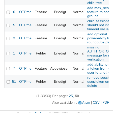
child tree
add max_sessi
6
OTPme
Feature
Erledigt
Normal
feature to acce
groups
child sessions
5
OTPme
Feature
Erledigt
Normal
should not inher
timeout values
add optional
3
OTPme
Feature
Erledigt
Normal
powered-by logo
roundcube plug
missing
AUTH_OK_OT
1
OTPme
Fehler
Erledigt
Normal
message for nt
verfication
add ability to m
7
OTPme
Feature
Abgewiesen
Normal
a token from on
user to another
remove session
51
OTPme
Fehler
Erledigt
Normal
user/token on
delete
(1-33/33)
Per page:
25
,
50
Also available in:
Atom
CSV
PDF