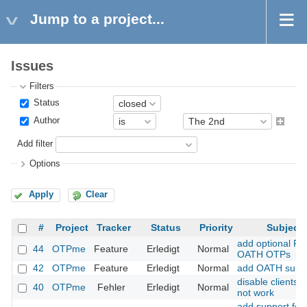
Jump to a project...
Issues
Filters
Status
Author
Add filter
Options
Apply
Clear
#
Project
Tracker
Status
Priority
Subject
add optional PIN
44
OTPme
Feature
Erledigt
Normal
OATH OTPs
42
OTPme
Feature
Erledigt
Normal
add OATH supp
disable clients 
40
OTPme
Fehler
Erledigt
Normal
not work
add support for