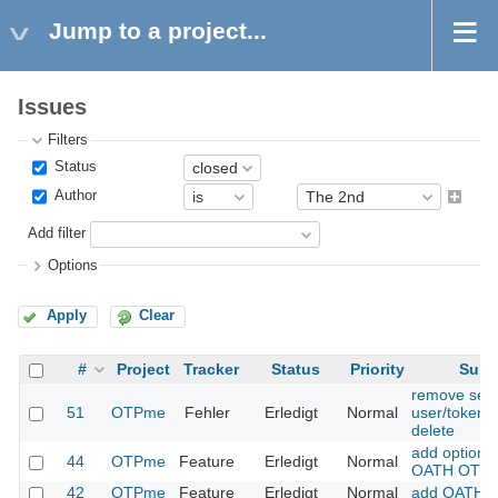
Jump to a project...
Issues
Filters
Status
Author
Add filter
Options
Apply
Clear
#
Project
Tracker
Status
Priority
Subj
remove sess
51
OTPme
Fehler
Erledigt
Normal
user/token 
delete
add optional
44
OTPme
Feature
Erledigt
Normal
OATH OTPs
42
OTPme
Feature
Erledigt
Normal
add OATH s