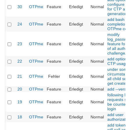
configure h
30
OTPme
Feature
Erledigt
Normal
for CTP an
generation
add bash
24
OTPme
Feature
Erledigt
Normal
completion f
OTPme co
modify
log_passwo
23
OTPme
Feature
Erledigt
Normal
feature for 
of all auth i
challenge/r
add option t
22
OTPme
Feature
Erledigt
Normal
CTP usage
under some
circumstanc
21
OTPme
Fehler
Erledigt
Normal
all child ses
get created
20
OTPme
Feature
Erledigt
Normal
add --versio
following lo
requests sh
19
OTPme
Feature
Erledigt
Normal
be counted a
login
add user
18
OTPme
Feature
Erledigt
Normal
authorization
add token ty
will call an 