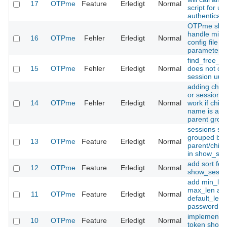
17
OTPme
Feature
Erledigt
Normal
script for us
authenticati
OTPme sho
handle miss
16
OTPme
Fehler
Erledigt
Normal
config file
parameters
find_free_uu
15
OTPme
Fehler
Erledigt
Normal
does not ch
session uui
adding child
or session 
14
OTPme
Fehler
Erledigt
Normal
work if chil
name is a pa
parent gro
sessions sh
grouped by
13
OTPme
Feature
Erledigt
Normal
parent/child 
in show_ses
add sort fea
12
OTPme
Feature
Erledigt
Normal
show_sessio
add min_len
max_len an
11
OTPme
Feature
Erledigt
Normal
default_len f
password t
implement 
10
OTPme
Feature
Erledigt
Normal
token show