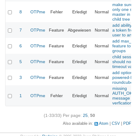
make sure t
only one se
8
OTPme
Fehler
Erledigt
Normal
master in pa
child tree
add ability 
7
OTPme
Feature
Abgewiesen
Normal
a token fro
user to anot
add max_se
6
OTPme
Feature
Erledigt
Normal
feature to a
groups
child sessio
5
OTPme
Feature
Erledigt
Normal
should not i
timeout val
add optional
3
OTPme
Feature
Erledigt
Normal
powered-by 
roundcube p
missing
AUTH_OK_
1
OTPme
Fehler
Erledigt
Normal
message for
verfication
(1-33/33)
Per page:
25
,
50
Also available in:
Atom
CSV
PDF