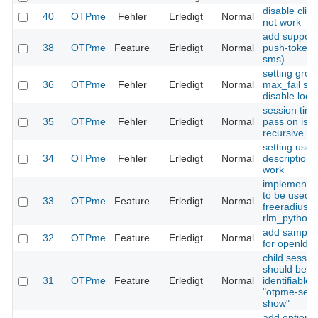
disable clie
40
OTPme
Fehler
Erledigt
Normal
not work
add support 
38
OTPme
Feature
Erledigt
Normal
push-token (
sms)
setting grou
36
OTPme
Fehler
Erledigt
Normal
max_fail sh
disable lock
session tim
35
OTPme
Fehler
Erledigt
Normal
pass on is 
recursive
setting user
34
OTPme
Fehler
Erledigt
Normal
description 
work
implement 
to be used w
33
OTPme
Feature
Erledigt
Normal
freeradius
rlm_python
add sample 
32
OTPme
Feature
Erledigt
Normal
for openlda
child sessio
should be
31
OTPme
Feature
Erledigt
Normal
identifiable 
"otpme-sess
show"
add option t