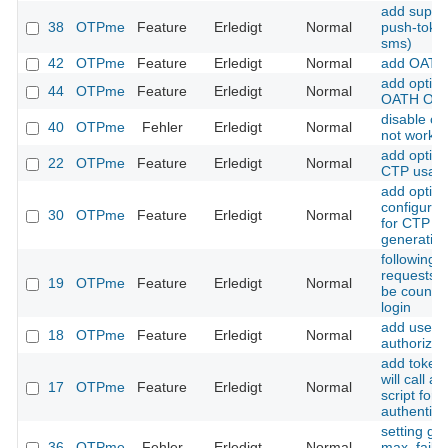
add suppor
38
OTPme
Feature
Erledigt
Normal
push-token
sms)
42
OTPme
Feature
Erledigt
Normal
add OATH 
add option
44
OTPme
Feature
Erledigt
Normal
OATH OT
disable cl
40
OTPme
Fehler
Erledigt
Normal
not work
add option
22
OTPme
Feature
Erledigt
Normal
CTP usag
add option
configure 
30
OTPme
Feature
Erledigt
Normal
for CTP a
generatio
following 
requests s
19
OTPme
Feature
Erledigt
Normal
be counted
login
add user
18
OTPme
Feature
Erledigt
Normal
authorizati
add token 
will call a
17
OTPme
Feature
Erledigt
Normal
script for 
authentica
setting gr
36
OTPme
Fehler
Erledigt
Normal
max_fail s