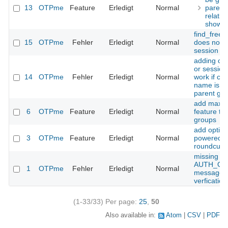
13
OTPme
Feature
Erledigt
Normal
parent/
relatio
show_s
find_free_
15
OTPme
Fehler
Erledigt
Normal
does not 
session uu
adding chi
or session
14
OTPme
Fehler
Erledigt
Normal
work if chi
name is a 
parent gr
add max_s
6
OTPme
Feature
Erledigt
Normal
feature to
groups
add option
3
OTPme
Feature
Erledigt
Normal
powered-b
roundcube
missing
AUTH_OK
1
OTPme
Fehler
Erledigt
Normal
message f
verfication
(1-33/33)
Per page:
25
,
50
Also available in:
Atom
CSV
PDF