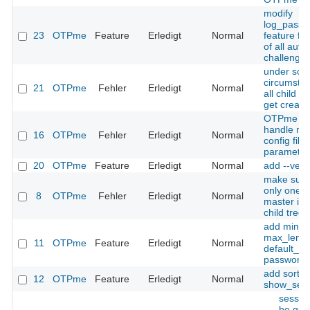
modify
log_passw
23
OTPme
Feature
Erledigt
Normal
feature fo
of all auth
challenge
under so
circumsta
21
OTPme
Fehler
Erledigt
Normal
all child s
get create
OTPme sh
handle mi
16
OTPme
Fehler
Erledigt
Normal
config file
parameter
20
OTPme
Feature
Erledigt
Normal
add --vers
make sure 
only one s
8
OTPme
Fehler
Erledigt
Normal
master in 
child tree
add min_l
max_len 
11
OTPme
Feature
Erledigt
Normal
default_len
password 
add sort f
12
OTPme
Feature
Erledigt
Normal
show_sess
sessio
be gro