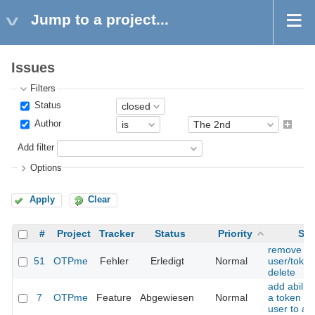
Jump to a project...
Issues
Filters
Status
Author
Add filter
Options
Apply
Clear
#
Project
Tracker
Status
Priority
Sub
remove se
51
OTPme
Fehler
Erledigt
Normal
user/token
delete
add abilit
7
OTPme
Feature
Abgewiesen
Normal
a token f
user to an