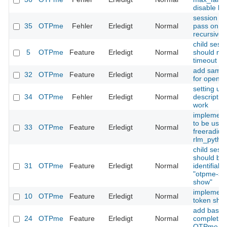
disable lo
session ti
35
OTPme
Fehler
Erledigt
Normal
pass on is
recursive
child sess
5
OTPme
Feature
Erledigt
Normal
should not 
timeout va
add sampl
32
OTPme
Feature
Erledigt
Normal
for openld
setting us
34
OTPme
Fehler
Erledigt
Normal
descriptio
work
implement
to be used
33
OTPme
Feature
Erledigt
Normal
freeradius
rlm_pytho
child sess
should be
31
OTPme
Feature
Erledigt
Normal
identifiabl
"otpme-se
show"
implement
10
OTPme
Feature
Erledigt
Normal
token sho
add bash
24
OTPme
Feature
Erledigt
Normal
completion
OTPme c