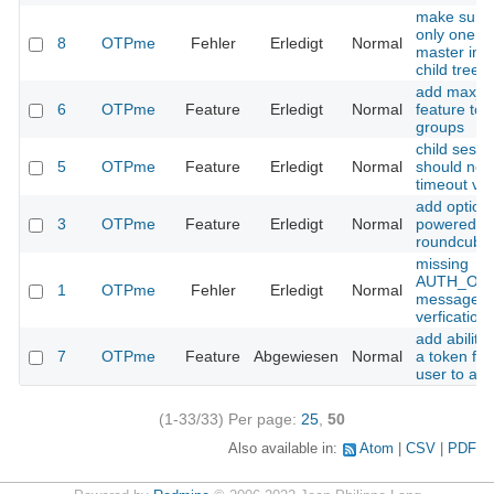
make sure 
only one s
8
OTPme
Fehler
Erledigt
Normal
master in p
child tree
add max_s
6
OTPme
Feature
Erledigt
Normal
feature to 
groups
child sessi
5
OTPme
Feature
Erledigt
Normal
should not 
timeout va
add option
3
OTPme
Feature
Erledigt
Normal
powered-by
roundcube 
missing
AUTH_OK
1
OTPme
Fehler
Erledigt
Normal
message fo
verfication
add ability
7
OTPme
Feature
Abgewiesen
Normal
a token fr
user to an
(1-33/33)
Per page:
25
,
50
Also available in:
Atom
CSV
PDF