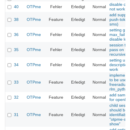
disable cli
40
OTPme
Fehler
Erledigt
Normal
not work
add suppor
38
OTPme
Feature
Erledigt
Normal
push-token
sms)
setting gro
36
OTPme
Fehler
Erledigt
Normal
max_fail s
disable loc
session ti
35
OTPme
Fehler
Erledigt
Normal
pass on is
recursive
setting use
34
OTPme
Fehler
Erledigt
Normal
description
work
implement
to be used 
33
OTPme
Feature
Erledigt
Normal
freeradius
rlm_python
add sample
32
OTPme
Feature
Erledigt
Normal
for openld
child sessi
should be
31
OTPme
Feature
Erledigt
Normal
identifiable
"otpme-ses
show"
add option 