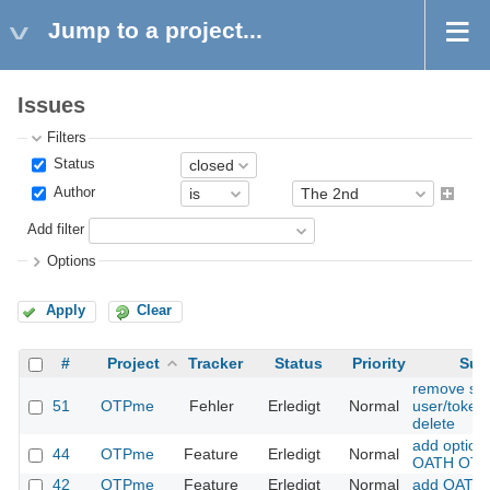
Jump to a project...
Issues
Filters
Status
Author
Add filter
Options
Apply
Clear
#
Project
Tracker
Status
Priority
Sub
remove ses
51
OTPme
Fehler
Erledigt
Normal
user/token
delete
add optiona
44
OTPme
Feature
Erledigt
Normal
OATH OTP
42
OTPme
Feature
Erledigt
Normal
add OATH 