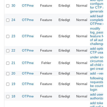
configure 
30
OTPme
Feature
Erledigt
Normal
for CTP a
generation
add bash
24
OTPme
Feature
Erledigt
Normal
completion 
OTPme co
modify
log_passw
23
OTPme
Feature
Erledigt
Normal
feature for
of all auth 
challenge/
add option 
22
OTPme
Feature
Erledigt
Normal
CTP usage
under som
circumstan
21
OTPme
Fehler
Erledigt
Normal
all child se
get create
20
OTPme
Feature
Erledigt
Normal
add --vers
following l
requests s
19
OTPme
Feature
Erledigt
Normal
be counted 
login
add user
18
OTPme
Feature
Erledigt
Normal
authorizati
add token t
will call an