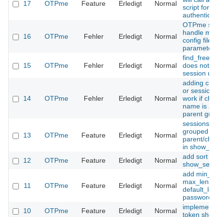
17
OTPme
Feature
Erledigt
Normal
script for u
authenticat
OTPme sh
handle mis
16
OTPme
Fehler
Erledigt
Normal
config file
parameter
find_free_u
15
OTPme
Fehler
Erledigt
Normal
does not c
session uu
adding chi
or session
14
OTPme
Fehler
Erledigt
Normal
work if chi
name is a p
parent gr
sessions s
grouped b
13
OTPme
Feature
Erledigt
Normal
parent/chil
in show_se
add sort fe
12
OTPme
Feature
Erledigt
Normal
show_sessi
add min_le
max_len a
11
OTPme
Feature
Erledigt
Normal
default_len 
password 
implement
10
OTPme
Feature
Erledigt
Normal
token sho