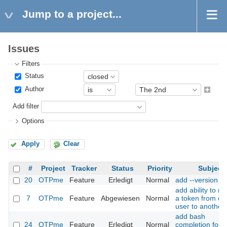
Jump to a project...
Issues
Filters
Status
Author
Add filter
Options
Apply
Clear
#
Project
Tracker
Status
Priority
Subject
20
OTPme
Feature
Erledigt
Normal
add --version
add ability to m
7
OTPme
Feature
Abgewiesen
Normal
a token from on
user to another
add bash
24
OTPme
Feature
Erledigt
Normal
completion for