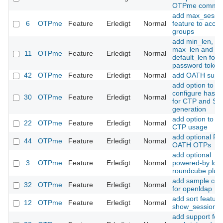
OTPme comma
add max_sessi
6
OTPme
Feature
Erledigt
Normal
feature to acce
groups
add min_len,
max_len and
11
OTPme
Feature
Erledigt
Normal
default_len for s
password token
42
OTPme
Feature
Erledigt
Normal
add OATH supp
add option to
configure hash 
30
OTPme
Feature
Erledigt
Normal
for CTP and SL
generation
add option to fo
22
OTPme
Feature
Erledigt
Normal
CTP usage
add optional PIN
44
OTPme
Feature
Erledigt
Normal
OATH OTPs
add optional
3
OTPme
Feature
Erledigt
Normal
powered-by logo
roundcube plug
add sample con
32
OTPme
Feature
Erledigt
Normal
for openldap
add sort feature
12
OTPme
Feature
Erledigt
Normal
show_sessions(
add support for