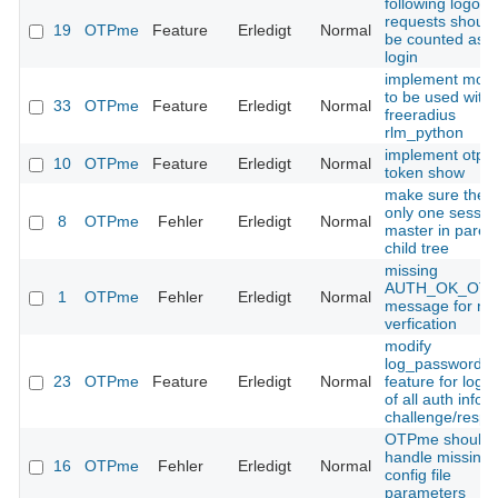
following logout
requests should
19
OTPme
Feature
Erledigt
Normal
be counted as f
login
implement mod
to be used with
33
OTPme
Feature
Erledigt
Normal
freeradius
rlm_python
implement otpm
10
OTPme
Feature
Erledigt
Normal
token show
make sure there
only one sessio
8
OTPme
Fehler
Erledigt
Normal
master in paren
child tree
missing
AUTH_OK_OT
1
OTPme
Fehler
Erledigt
Normal
message for nt
verfication
modify
log_passwords
23
OTPme
Feature
Erledigt
Normal
feature for logg
of all auth infos 
challenge/respo
OTPme should
handle missing
16
OTPme
Fehler
Erledigt
Normal
config file
parameters