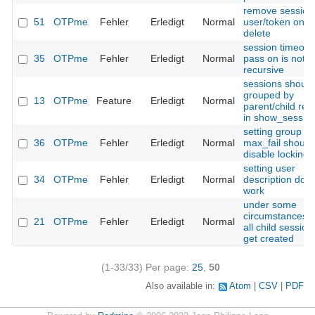
remove session
51
OTPme
Fehler
Erledigt
Normal
user/token on
delete
session timeout
35
OTPme
Fehler
Erledigt
Normal
pass on is not 
recursive
sessions should
grouped by
13
OTPme
Feature
Erledigt
Normal
parent/child rela
in show_session
setting group
36
OTPme
Fehler
Erledigt
Normal
max_fail should
disable locking
setting user
34
OTPme
Fehler
Erledigt
Normal
description doe
work
under some
circumstances n
21
OTPme
Fehler
Erledigt
Normal
all child session
get created
(1-33/33)
Per page:
25
,
50
Also available in:
Atom
CSV
PDF