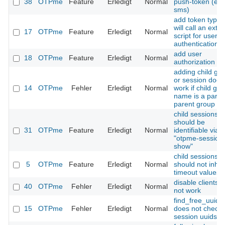
38
OTPme
Feature
Erledigt
Normal
push-token (e.g
sms)
add token type 
will call an exter
17
OTPme
Feature
Erledigt
Normal
script for user
authentication
add user
18
OTPme
Feature
Erledigt
Normal
authorization scr
adding child gr
or session does
14
OTPme
Fehler
Erledigt
Normal
work if child gr
name is a part o
parent group n
child sessions
should be
31
OTPme
Feature
Erledigt
Normal
identifiable via
"otpme-session
show"
child sessions
5
OTPme
Feature
Erledigt
Normal
should not inher
timeout values
disable clients 
40
OTPme
Fehler
Erledigt
Normal
not work
find_free_uuid()
15
OTPme
Fehler
Erledigt
Normal
does not check
session uuids