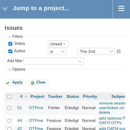
Jump to a project...
Issues
Filters
Status
Author
Add filter
Options
Apply
Clear
#
Project
Tracker
Status
Priority
Subject
remove sessions
51
OTPme
Fehler
Erledigt
Normal
user/token on
delete
add optional PIN
44
OTPme
Feature
Erledigt
Normal
OATH OTPs
42
OTPme
Feature
Erledigt
Normal
add OATH suppo