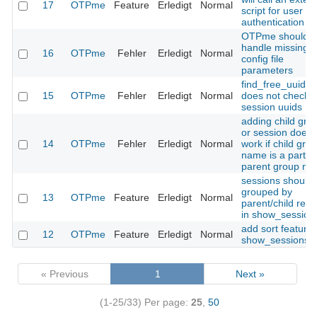
17
OTPme
Feature
Erledigt
Normal
script for user
authentication
OTPme should
handle missing
16
OTPme
Fehler
Erledigt
Normal
config file
parameters
find_free_uuid()
15
OTPme
Fehler
Erledigt
Normal
does not check
session uuids
adding child gro
or session does 
14
OTPme
Fehler
Erledigt
Normal
work if child gro
name is a part of
parent group n
sessions should
grouped by
13
OTPme
Feature
Erledigt
Normal
parent/child rela
in show_session
add sort feature 
12
OTPme
Feature
Erledigt
Normal
show_sessions()
« Previous
1
Next »
(1-25/33)
Per page:
25
,
50