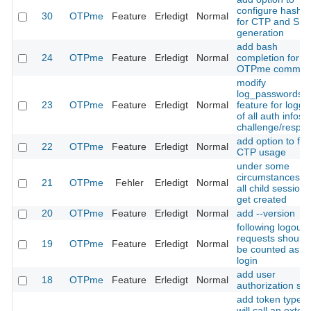
configure hash t
30
OTPme
Feature
Erledigt
Normal
for CTP and SLP
generation
add bash
24
OTPme
Feature
Erledigt
Normal
completion for
OTPme comman
modify
log_passwords
23
OTPme
Feature
Erledigt
Normal
feature for loggi
of all auth infos (
challenge/respo
add option to for
22
OTPme
Feature
Erledigt
Normal
CTP usage
under some
circumstances n
21
OTPme
Fehler
Erledigt
Normal
all child sessions
get created
20
OTPme
Feature
Erledigt
Normal
add --version
following logout
requests should 
19
OTPme
Feature
Erledigt
Normal
be counted as fa
login
add user
18
OTPme
Feature
Erledigt
Normal
authorization scr
add token type t
will call an exter