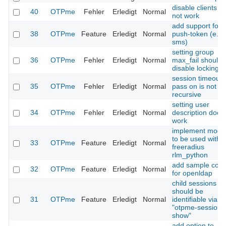
disable clients d
40
OTPme
Fehler
Erledigt
Normal
not work
add support for
38
OTPme
Feature
Erledigt
Normal
push-token (e.g.
sms)
setting group
36
OTPme
Fehler
Erledigt
Normal
max_fail should
disable locking
session timeout
35
OTPme
Fehler
Erledigt
Normal
pass on is not d
recursive
setting user
34
OTPme
Fehler
Erledigt
Normal
description does
work
implement modu
to be used with
33
OTPme
Feature
Erledigt
Normal
freeradius
rlm_python
add sample conf
32
OTPme
Feature
Erledigt
Normal
for openldap
child sessions
should be
31
OTPme
Feature
Erledigt
Normal
identifiable via
"otpme-session
show"
add option to