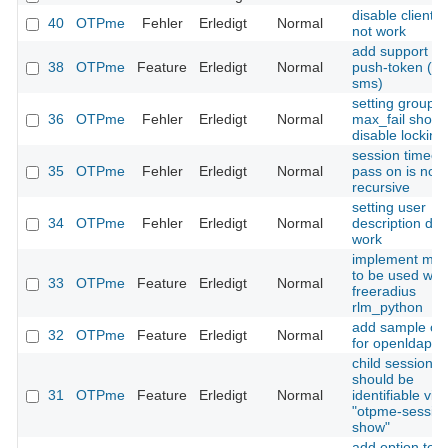
disable clients
40
OTPme
Fehler
Erledigt
Normal
not work
add support fo
38
OTPme
Feature
Erledigt
Normal
push-token (e.
sms)
setting group
36
OTPme
Fehler
Erledigt
Normal
max_fail shoul
disable locking
session timeou
35
OTPme
Fehler
Erledigt
Normal
pass on is not
recursive
setting user
34
OTPme
Fehler
Erledigt
Normal
description doe
work
implement mod
to be used with
33
OTPme
Feature
Erledigt
Normal
freeradius
rlm_python
add sample con
32
OTPme
Feature
Erledigt
Normal
for openldap
child sessions
should be
31
OTPme
Feature
Erledigt
Normal
identifiable via
"otpme-sessio
show"
add option to