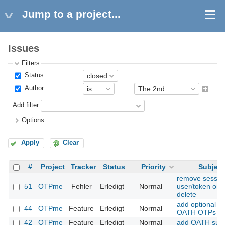
Jump to a project...
Issues
Filters
Status
Author
Add filter
Options
Apply
Clear
#
Project
Tracker
Status
Priority
Subject
remove session
51
OTPme
Fehler
Erledigt
Normal
user/token on
delete
add optional PI
44
OTPme
Feature
Erledigt
Normal
OATH OTPs
42
OTPme
Feature
Erledigt
Normal
add OATH supp