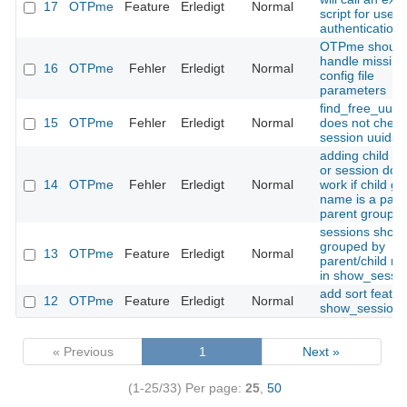
17
OTPme
Feature
Erledigt
Normal
script for user
authentication
OTPme should
handle missing
16
OTPme
Fehler
Erledigt
Normal
config file
parameters
find_free_uuid(
15
OTPme
Fehler
Erledigt
Normal
does not check
session uuids
adding child g
or session doe
14
OTPme
Fehler
Erledigt
Normal
work if child g
name is a part 
parent group 
sessions shoul
grouped by
13
OTPme
Feature
Erledigt
Normal
parent/child rel
in show_sessio
add sort featur
12
OTPme
Feature
Erledigt
Normal
show_sessions
« Previous
1
Next »
(1-25/33)
Per page:
25
,
50