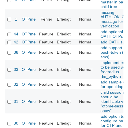
master in pare
child tree
missing
AUTH_OK_OT
1
OTPme
Fehler
Erledigt
Normal
message for n
verfication
add optional PI
44
OTPme
Feature
Erledigt
Normal
OATH OTPs
42
OTPme
Feature
Erledigt
Normal
add OATH supp
add support fo
38
OTPme
Feature
Erledigt
Normal
push-token (e.
sms)
implement mod
to be used with
33
OTPme
Feature
Erledigt
Normal
freeradius
rlm_python
add sample con
32
OTPme
Feature
Erledigt
Normal
for openldap
child sessions
should be
31
OTPme
Feature
Erledigt
Normal
identifiable via
"otpme-sessio
show"
add option to
configure hash
30
OTPme
Feature
Erledigt
Normal
for CTP and S