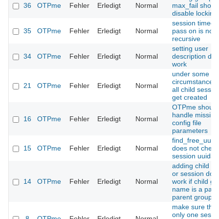
36
OTPme
Fehler
Erledigt
Normal
max_fail shoul
disable locking
session timeou
35
OTPme
Fehler
Erledigt
Normal
pass on is not
recursive
setting user
34
OTPme
Fehler
Erledigt
Normal
description doe
work
under some
circumstances 
21
OTPme
Fehler
Erledigt
Normal
all child sessio
get created
OTPme should
handle missing
16
OTPme
Fehler
Erledigt
Normal
config file
parameters
find_free_uuid(
15
OTPme
Fehler
Erledigt
Normal
does not check
session uuids
adding child g
or session doe
14
OTPme
Fehler
Erledigt
Normal
work if child g
name is a part 
parent group 
make sure ther
only one sessi
8
OTPme
Fehler
Erledigt
Normal