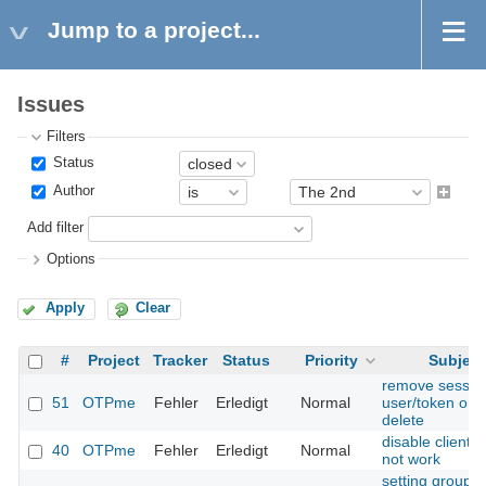
Jump to a project...
Issues
Filters
Status
Author
Add filter
Options
Apply
Clear
#
Project
Tracker
Status
Priority
Subject
remove session
51
OTPme
Fehler
Erledigt
Normal
user/token on
delete
disable clients
40
OTPme
Fehler
Erledigt
Normal
not work
setting group