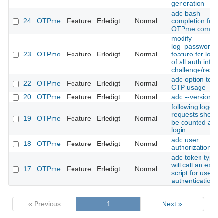
generation
add bash
24
OTPme
Feature
Erledigt
Normal
completion for
OTPme comm
modify
log_passwords
23
OTPme
Feature
Erledigt
Normal
feature for log
of all auth infos
challenge/resp
add option to f
22
OTPme
Feature
Erledigt
Normal
CTP usage
20
OTPme
Feature
Erledigt
Normal
add --version
following logou
requests shoul
19
OTPme
Feature
Erledigt
Normal
be counted as f
login
add user
18
OTPme
Feature
Erledigt
Normal
authorization sc
add token type
will call an ext
17
OTPme
Feature
Erledigt
Normal
script for user
authentication
« Previous
1
Next »