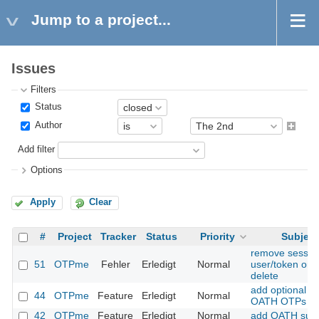
Jump to a project...
Issues
Filters
Status
Author
Add filter
Options
Apply
Clear
#
Project
Tracker
Status
Priority
Subject
remove session
51
OTPme
Fehler
Erledigt
Normal
user/token on
delete
add optional PI
44
OTPme
Feature
Erledigt
Normal
OATH OTPs
42
OTPme
Feature
Erledigt
Normal
add OATH supp