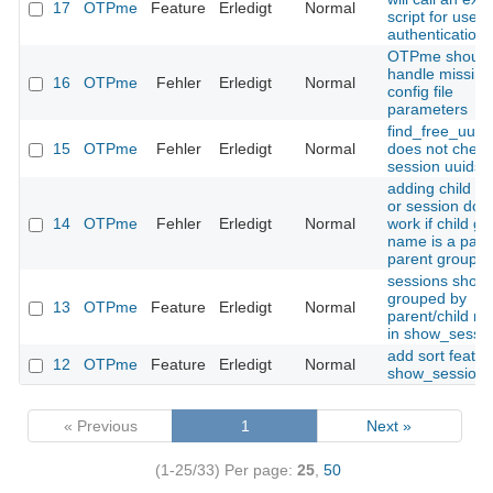
17
OTPme
Feature
Erledigt
Normal
script for user
authentication
OTPme should
handle missing
16
OTPme
Fehler
Erledigt
Normal
config file
parameters
find_free_uuid(
15
OTPme
Fehler
Erledigt
Normal
does not check
session uuids
adding child g
or session doe
14
OTPme
Fehler
Erledigt
Normal
work if child g
name is a part 
parent group 
sessions shoul
grouped by
13
OTPme
Feature
Erledigt
Normal
parent/child rel
in show_sessio
add sort featur
12
OTPme
Feature
Erledigt
Normal
show_sessions
« Previous
1
Next »
(1-25/33)
Per page:
25
,
50