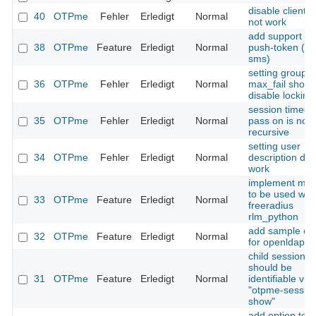
disable clients
40
OTPme
Fehler
Erledigt
Normal
not work
add support fo
38
OTPme
Feature
Erledigt
Normal
push-token (e.
sms)
setting group
36
OTPme
Fehler
Erledigt
Normal
max_fail shoul
disable locking
session timeou
35
OTPme
Fehler
Erledigt
Normal
pass on is not
recursive
setting user
34
OTPme
Fehler
Erledigt
Normal
description doe
work
implement mod
to be used with
33
OTPme
Feature
Erledigt
Normal
freeradius
rlm_python
add sample con
32
OTPme
Feature
Erledigt
Normal
for openldap
child sessions
should be
31
OTPme
Feature
Erledigt
Normal
identifiable via
"otpme-sessio
show"
add option to