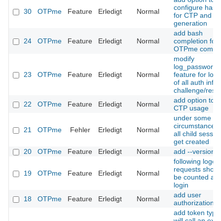
configure hash
30
OTPme
Feature
Erledigt
Normal
for CTP and S
generation
add bash
24
OTPme
Feature
Erledigt
Normal
completion for
OTPme comm
modify
log_passwords
23
OTPme
Feature
Erledigt
Normal
feature for log
of all auth infos
challenge/resp
add option to f
22
OTPme
Feature
Erledigt
Normal
CTP usage
under some
circumstances 
21
OTPme
Fehler
Erledigt
Normal
all child sessio
get created
20
OTPme
Feature
Erledigt
Normal
add --version
following logou
requests shoul
19
OTPme
Feature
Erledigt
Normal
be counted as f
login
add user
18
OTPme
Feature
Erledigt
Normal
authorization sc
add token type
will call an ext