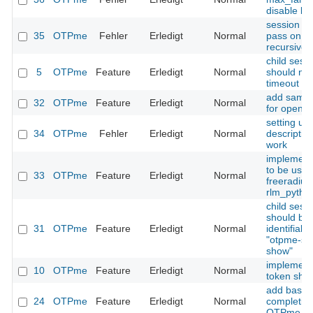
disable lo
session ti
35
OTPme
Fehler
Erledigt
Normal
pass on is
recursive
child sess
5
OTPme
Feature
Erledigt
Normal
should not 
timeout va
add sampl
32
OTPme
Feature
Erledigt
Normal
for openld
setting us
34
OTPme
Fehler
Erledigt
Normal
descriptio
work
implement
to be used
33
OTPme
Feature
Erledigt
Normal
freeradius
rlm_pytho
child sess
should be
31
OTPme
Feature
Erledigt
Normal
identifiabl
"otpme-se
show"
implement
10
OTPme
Feature
Erledigt
Normal
token sho
add bash
24
OTPme
Feature
Erledigt
Normal
completion
OTPme c