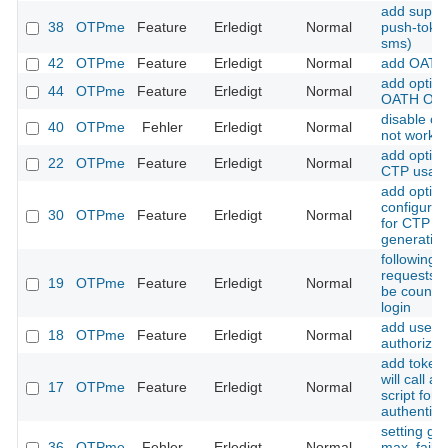
add suppor
38
OTPme
Feature
Erledigt
Normal
push-token
sms)
42
OTPme
Feature
Erledigt
Normal
add OATH 
add option
44
OTPme
Feature
Erledigt
Normal
OATH OT
disable cl
40
OTPme
Fehler
Erledigt
Normal
not work
add option
22
OTPme
Feature
Erledigt
Normal
CTP usag
add option
configure 
30
OTPme
Feature
Erledigt
Normal
for CTP a
generatio
following 
requests s
19
OTPme
Feature
Erledigt
Normal
be counted
login
add user
18
OTPme
Feature
Erledigt
Normal
authorizati
add token 
will call a
17
OTPme
Feature
Erledigt
Normal
script for 
authentica
setting gr
36
OTPme
Fehler
Erledigt
Normal
max_fail s