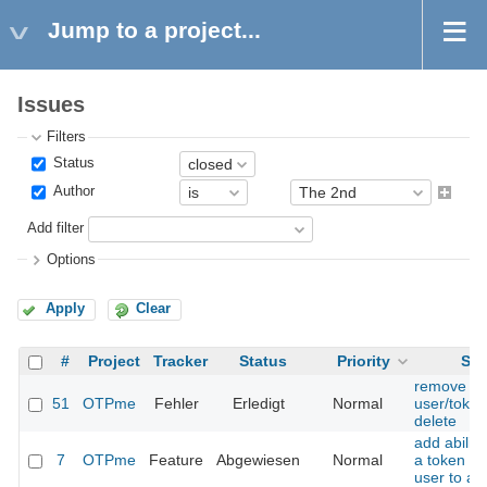
Jump to a project...
Issues
Filters
Status
Author
Add filter
Options
Apply
Clear
#
Project
Tracker
Status
Priority
Sub
remove se
51
OTPme
Fehler
Erledigt
Normal
user/token
delete
add abilit
7
OTPme
Feature
Abgewiesen
Normal
a token f
user to an