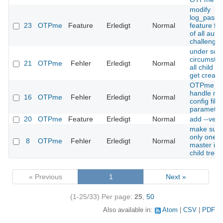
modify
log_passw
23
OTPme
Feature
Erledigt
Normal
feature fo
of all auth
challenge
under so
circumsta
21
OTPme
Fehler
Erledigt
Normal
all child s
get create
OTPme sh
handle mi
16
OTPme
Fehler
Erledigt
Normal
config file
parameter
20
OTPme
Feature
Erledigt
Normal
add --vers
make sure 
only one s
8
OTPme
Fehler
Erledigt
Normal
master in 
child tree
« Previous
1
Next »
(1-25/33)
Per page:
25
,
50
Also available in:
Atom
CSV
PDF