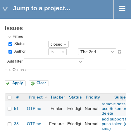
Jump to a project...
Issues
Filters
Status
Author
Add filter
Options
Apply
Clear
#
Project
Tracker
Status
Priority
Subject
remove session
51
OTPme
Fehler
Erledigt
Normal
user/token on
delete
add support for
38
OTPme
Feature
Erledigt
Normal
push-token (e.g
sms)