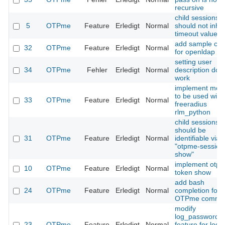
recursive
child sessions
5
OTPme
Feature
Erledigt
Normal
should not inher
timeout values
add sample con
32
OTPme
Feature
Erledigt
Normal
for openldap
setting user
34
OTPme
Fehler
Erledigt
Normal
description doe
work
implement mod
to be used with
33
OTPme
Feature
Erledigt
Normal
freeradius
rlm_python
child sessions
should be
31
OTPme
Feature
Erledigt
Normal
identifiable via
"otpme-session
show"
implement otp
10
OTPme
Feature
Erledigt
Normal
token show
add bash
24
OTPme
Feature
Erledigt
Normal
completion for
OTPme comma
modify
log_passwords
23
OTPme
Feature
Erledigt
Normal
feature for logg