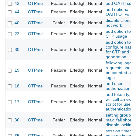
42
OTPme
Feature
Erledigt
Normal
add OATH supp
add optional PI
44
OTPme
Feature
Erledigt
Normal
OATH OTPs
disable clients 
40
OTPme
Fehler
Erledigt
Normal
not work
add option to f
22
OTPme
Feature
Erledigt
Normal
CTP usage
add option to
configure hash 
30
OTPme
Feature
Erledigt
Normal
for CTP and SL
generation
following logout
requests should
19
OTPme
Feature
Erledigt
Normal
be counted as f
login
add user
18
OTPme
Feature
Erledigt
Normal
authorization sc
add token type 
will call an exte
17
OTPme
Feature
Erledigt
Normal
script for user
authentication
setting group
36
OTPme
Fehler
Erledigt
Normal
max_fail should
disable locking
session timeout
35
OTPme
Fehler
Erledigt
Normal
pass on is not 