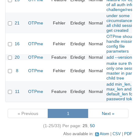
of all auth infos
challenge/resp
under some
circumstances 
21
OTPme
Fehler
Erledigt
Normal
all child sessio
get created
OTPme should
handle missing
16
OTPme
Fehler
Erledigt
Normal
config file
parameters
20
OTPme
Feature
Erledigt
Normal
add --version
make sure there
only one sessio
8
OTPme
Fehler
Erledigt
Normal
master in paren
child tree
add min_len,
max_len and
11
OTPme
Feature
Erledigt
Normal
default_len for s
password token
« Previous
1
Next »
(1-25/33)
Per page:
25
,
50
Also available in:
Atom
CSV
PDF