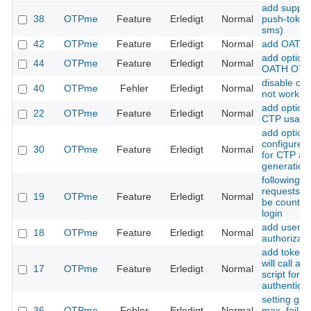
add suppor
38
OTPme
Feature
Erledigt
Normal
push-token
sms)
42
OTPme
Feature
Erledigt
Normal
add OATH 
add optiona
44
OTPme
Feature
Erledigt
Normal
OATH OTP
disable cli
40
OTPme
Fehler
Erledigt
Normal
not work
add option 
22
OTPme
Feature
Erledigt
Normal
CTP usage
add option 
configure 
30
OTPme
Feature
Erledigt
Normal
for CTP a
generation
following l
requests s
19
OTPme
Feature
Erledigt
Normal
be counted 
login
add user
18
OTPme
Feature
Erledigt
Normal
authorizati
add token t
will call an
17
OTPme
Feature
Erledigt
Normal
script for u
authenticat
setting gro
36
OTPme
Fehler
Erledigt
Normal
max_fail s