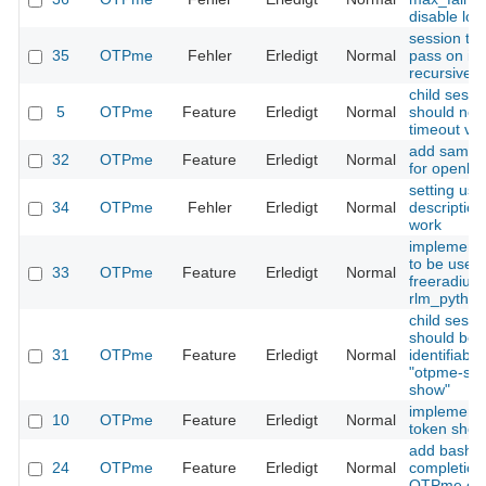
disable loc
session ti
35
OTPme
Fehler
Erledigt
Normal
pass on is
recursive
child sessi
5
OTPme
Feature
Erledigt
Normal
should not 
timeout va
add sample
32
OTPme
Feature
Erledigt
Normal
for openld
setting use
34
OTPme
Fehler
Erledigt
Normal
description
work
implement
to be used 
33
OTPme
Feature
Erledigt
Normal
freeradius
rlm_python
child sessi
should be
31
OTPme
Feature
Erledigt
Normal
identifiable
"otpme-ses
show"
implement
10
OTPme
Feature
Erledigt
Normal
token sho
add bash
24
OTPme
Feature
Erledigt
Normal
completion 
OTPme co