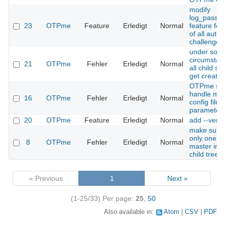
modify
log_passw
23
OTPme
Feature
Erledigt
Normal
feature for
of all auth 
challenge/
under som
circumstan
21
OTPme
Fehler
Erledigt
Normal
all child se
get create
OTPme sh
handle mis
16
OTPme
Fehler
Erledigt
Normal
config file
parameter
20
OTPme
Feature
Erledigt
Normal
add --vers
make sure 
only one s
8
OTPme
Fehler
Erledigt
Normal
master in p
child tree
« Previous
1
Next »
(1-25/33)
Per page:
25
,
50
Also available in:
Atom
CSV
PDF