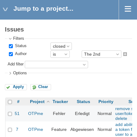
Jump to a project...
Issues
Filters
Status
Author
Add filter
Options
Apply
Clear
#
Project
Tracker
Status
Priority
Sub
remove ses
51
OTPme
Fehler
Erledigt
Normal
user/token
delete
add ability
7
OTPme
Feature
Abgewiesen
Normal
a token fr
user to an