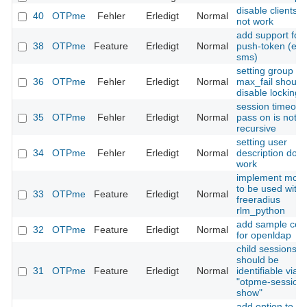
disable clients 
40
OTPme
Fehler
Erledigt
Normal
not work
add support for
38
OTPme
Feature
Erledigt
Normal
push-token (e.g
sms)
setting group
36
OTPme
Fehler
Erledigt
Normal
max_fail should
disable locking
session timeout
35
OTPme
Fehler
Erledigt
Normal
pass on is not 
recursive
setting user
34
OTPme
Fehler
Erledigt
Normal
description does
work
implement modu
to be used with
33
OTPme
Feature
Erledigt
Normal
freeradius
rlm_python
add sample conf
32
OTPme
Feature
Erledigt
Normal
for openldap
child sessions
should be
31
OTPme
Feature
Erledigt
Normal
identifiable via
"otpme-session
show"
add option to