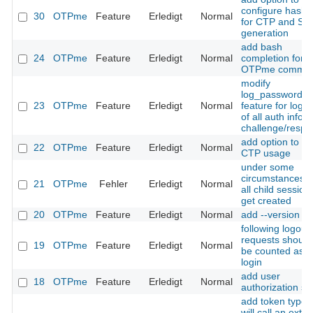
configure hash 
30
OTPme
Feature
Erledigt
Normal
for CTP and SL
generation
add bash
24
OTPme
Feature
Erledigt
Normal
completion for
OTPme comma
modify
log_passwords
23
OTPme
Feature
Erledigt
Normal
feature for logg
of all auth infos 
challenge/respo
add option to fo
22
OTPme
Feature
Erledigt
Normal
CTP usage
under some
circumstances n
21
OTPme
Fehler
Erledigt
Normal
all child session
get created
20
OTPme
Feature
Erledigt
Normal
add --version
following logout
requests should
19
OTPme
Feature
Erledigt
Normal
be counted as fa
login
add user
18
OTPme
Feature
Erledigt
Normal
authorization scr
add token type t
will call an exter