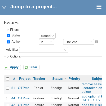
Jump to a project...
Issues
Filters
Status
Author
Add filter
Options
Apply
Clear
#
Project
Tracker
Status
Priority
Subject
remove sessions
51
OTPme
Fehler
Erledigt
Normal
user/token on
delete
add optional PIN
44
OTPme
Feature
Erledigt
Normal
OATH OTPs
42
OTPme
Feature
Erledigt
Normal
add OATH supp