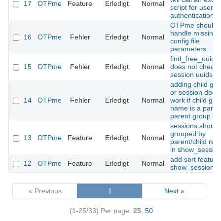
17
OTPme
Feature
Erledigt
Normal
script for user
authentication
OTPme should
handle missing
16
OTPme
Fehler
Erledigt
Normal
config file
parameters
find_free_uuid()
15
OTPme
Fehler
Erledigt
Normal
does not check
session uuids
adding child gr
or session does
14
OTPme
Fehler
Erledigt
Normal
work if child gro
name is a part o
parent group n
sessions should
grouped by
13
OTPme
Feature
Erledigt
Normal
parent/child rela
in show_session
add sort feature
12
OTPme
Feature
Erledigt
Normal
show_sessions(
« Previous
1
Next »
(1-25/33)
Per page:
25
,
50