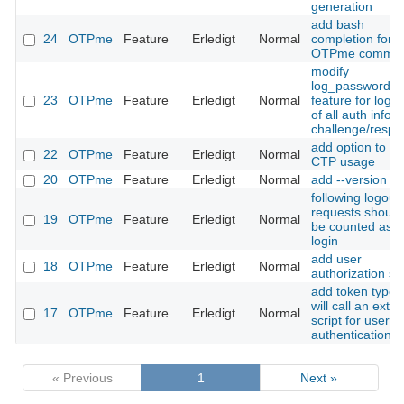
generation
add bash
24
OTPme
Feature
Erledigt
Normal
completion for
OTPme comma
modify
log_passwords
23
OTPme
Feature
Erledigt
Normal
feature for logg
of all auth infos 
challenge/respo
add option to fo
22
OTPme
Feature
Erledigt
Normal
CTP usage
20
OTPme
Feature
Erledigt
Normal
add --version
following logout
requests should
19
OTPme
Feature
Erledigt
Normal
be counted as fa
login
add user
18
OTPme
Feature
Erledigt
Normal
authorization scr
add token type t
will call an exter
17
OTPme
Feature
Erledigt
Normal
script for user
authentication
« Previous
1
Next »