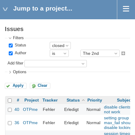
Jump to a project...
Issues
Filters
Status
Author
Add filter
Options
Apply
Clear
#
Project
Tracker
Status
Priority
Subject
disable clients 
40
OTPme
Fehler
Erledigt
Normal
not work
setting group
36
OTPme
Fehler
Erledigt
Normal
max_fail should
disable locking
session timeout