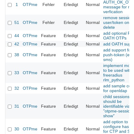
AUTH_OK_OTP
1
OTPme
Fehler
Erledigt
Normal
message for nt
verfication
remove sessions
51
OTPme
Fehler
Erledigt
Normal
user/token on
delete
add optional PIN
44
OTPme
Feature
Erledigt
Normal
OATH OTPs
42
OTPme
Feature
Erledigt
Normal
add OATH supp
add support for
38
OTPme
Feature
Erledigt
Normal
push-token (e.g
sms)
implement modu
to be used with
33
OTPme
Feature
Erledigt
Normal
freeradius
rlm_python
add sample conf
32
OTPme
Feature
Erledigt
Normal
for openldap
child sessions
should be
31
OTPme
Feature
Erledigt
Normal
identifiable via
"otpme-session
show"
add option to
configure hash 
30
OTPme
Feature
Erledigt
Normal
for CTP and SL