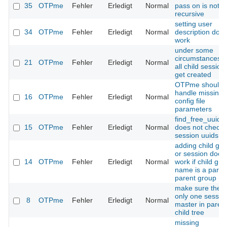
35
OTPme
Fehler
Erledigt
Normal
pass on is not 
recursive
setting user
34
OTPme
Fehler
Erledigt
Normal
description does
work
under some
circumstances n
21
OTPme
Fehler
Erledigt
Normal
all child session
get created
OTPme should
handle missing
16
OTPme
Fehler
Erledigt
Normal
config file
parameters
find_free_uuid()
15
OTPme
Fehler
Erledigt
Normal
does not check
session uuids
adding child gr
or session does
14
OTPme
Fehler
Erledigt
Normal
work if child gro
name is a part o
parent group n
make sure there
only one sessio
8
OTPme
Fehler
Erledigt
Normal
master in paren
child tree
missing