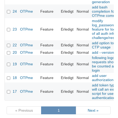
generation
add bash
24
OTPme
Feature
Erledigt
Normal
completion for
OTPme comma
modify
log_passwords
23
OTPme
Feature
Erledigt
Normal
feature for logg
of all auth infos
challenge/resp
add option to f
22
OTPme
Feature
Erledigt
Normal
CTP usage
20
OTPme
Feature
Erledigt
Normal
add --version
following logout
requests should
19
OTPme
Feature
Erledigt
Normal
be counted as f
login
add user
18
OTPme
Feature
Erledigt
Normal
authorization sc
add token type 
will call an exte
17
OTPme
Feature
Erledigt
Normal
script for user
authentication
« Previous
1
Next »