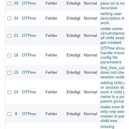
35
OTPme
Fehler
Erledigt
Normal
pass on is not 
recursive
setting user
34
OTPme
Fehler
Erledigt
Normal
description doe
work
under some
circumstances 
21
OTPme
Fehler
Erledigt
Normal
all child sessio
get created
OTPme should
handle missing
16
OTPme
Fehler
Erledigt
Normal
config file
parameters
find_free_uuid(
15
OTPme
Fehler
Erledigt
Normal
does not check
session uuids
adding child gr
or session does
14
OTPme
Fehler
Erledigt
Normal
work if child gr
name is a part 
parent group 
make sure there
only one sessi
8
OTPme
Fehler
Erledigt
Normal
master in paren
child tree
missing