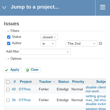
Jump to a project...
Issues
Filters
Status
Author
Add filter
Options
Apply
Clear
#
Project
Tracker
Status
Priority
Subject
disable clients
40
OTPme
Fehler
Erledigt
Normal
not work
setting group
36
OTPme
Fehler
Erledigt
Normal
max_fail should
disable locking
session timeout