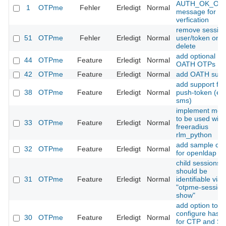
AUTH_OK_OT
1
OTPme
Fehler
Erledigt
Normal
message for nt
verfication
remove session
51
OTPme
Fehler
Erledigt
Normal
user/token on
delete
add optional PI
44
OTPme
Feature
Erledigt
Normal
OATH OTPs
42
OTPme
Feature
Erledigt
Normal
add OATH supp
add support for
38
OTPme
Feature
Erledigt
Normal
push-token (e.g
sms)
implement mod
to be used with
33
OTPme
Feature
Erledigt
Normal
freeradius
rlm_python
add sample con
32
OTPme
Feature
Erledigt
Normal
for openldap
child sessions
should be
31
OTPme
Feature
Erledigt
Normal
identifiable via
"otpme-session
show"
add option to
configure hash 
30
OTPme
Feature
Erledigt
Normal
for CTP and S