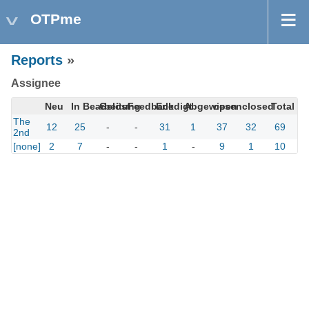
OTPme
Reports
»
Assignee
Neu
In Bearbeitung
Gelöst
Feedback
Erledigt
Abgewiesen
open
closed
Total
The
12
25
-
-
31
1
37
32
69
2nd
[none]
2
7
-
-
1
-
9
1
10