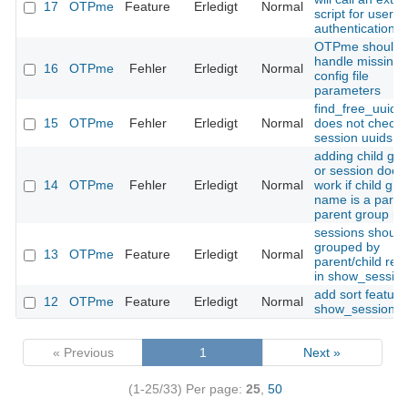
17
OTPme
Feature
Erledigt
Normal
script for user
authentication
OTPme should
handle missing
16
OTPme
Fehler
Erledigt
Normal
config file
parameters
find_free_uuid()
15
OTPme
Fehler
Erledigt
Normal
does not check
session uuids
adding child gr
or session does
14
OTPme
Fehler
Erledigt
Normal
work if child gro
name is a part o
parent group n
sessions should
grouped by
13
OTPme
Feature
Erledigt
Normal
parent/child rela
in show_session
add sort feature
12
OTPme
Feature
Erledigt
Normal
show_sessions(
« Previous
1
Next »
(1-25/33)
Per page:
25
,
50