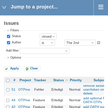
Jump to a project...
Issues
Filters
Status
Author
Add filter
Options
Apply
Clear
#
Project
Tracker
Status
Priority
Subject
remove sessions
51
OTPme
Fehler
Erledigt
Normal
user/token on
delete
add optional PIN
44
OTPme
Feature
Erledigt
Normal
OATH OTPs
42
OTPme
Feature
Erledigt
Normal
add OATH supp