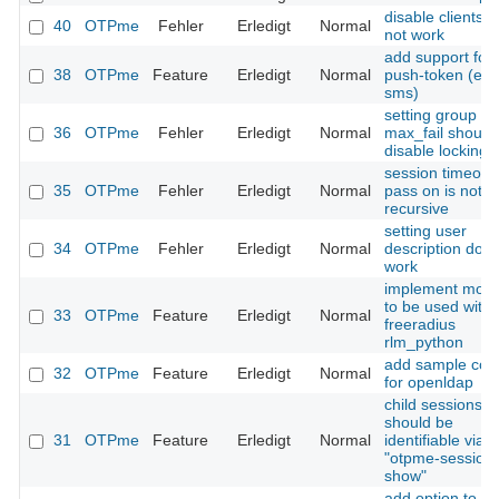
disable clients 
40
OTPme
Fehler
Erledigt
Normal
not work
add support for
38
OTPme
Feature
Erledigt
Normal
push-token (e.g
sms)
setting group
36
OTPme
Fehler
Erledigt
Normal
max_fail should
disable locking
session timeout
35
OTPme
Fehler
Erledigt
Normal
pass on is not 
recursive
setting user
34
OTPme
Fehler
Erledigt
Normal
description does
work
implement modu
to be used with
33
OTPme
Feature
Erledigt
Normal
freeradius
rlm_python
add sample conf
32
OTPme
Feature
Erledigt
Normal
for openldap
child sessions
should be
31
OTPme
Feature
Erledigt
Normal
identifiable via
"otpme-session
show"
add option to