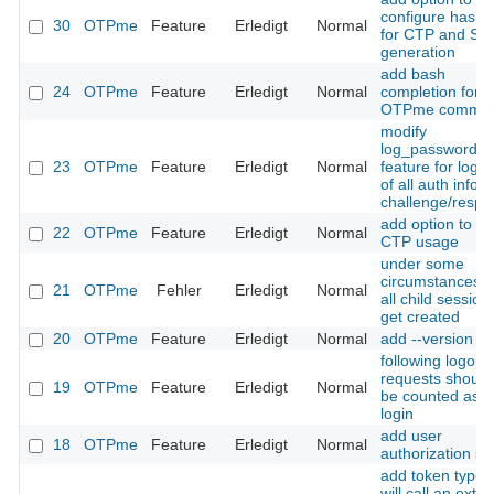
configure hash 
30
OTPme
Feature
Erledigt
Normal
for CTP and SL
generation
add bash
24
OTPme
Feature
Erledigt
Normal
completion for
OTPme comma
modify
log_passwords
23
OTPme
Feature
Erledigt
Normal
feature for logg
of all auth infos 
challenge/respo
add option to fo
22
OTPme
Feature
Erledigt
Normal
CTP usage
under some
circumstances n
21
OTPme
Fehler
Erledigt
Normal
all child session
get created
20
OTPme
Feature
Erledigt
Normal
add --version
following logout
requests should
19
OTPme
Feature
Erledigt
Normal
be counted as fa
login
add user
18
OTPme
Feature
Erledigt
Normal
authorization scr
add token type t
will call an exter