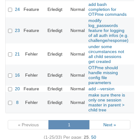
add bash
24
Feature
Erledigt
Normal
completion for
OTPme commands
modify
log_passwords
23
Feature
Erledigt
Normal
feature for logging
of all auth infos (e.g.
challenge/response)
under some
circumstances not
21
Fehler
Erledigt
Normal
all child sessions
get created
OTPme should
handle missing
16
Fehler
Erledigt
Normal
config file
parameters
20
Feature
Erledigt
Normal
add --version
make sure there is
only one session
8
Fehler
Erledigt
Normal
master in parent >
child tree
« Previous
1
Next »
(1-25/33)
Per page:
25
,
50