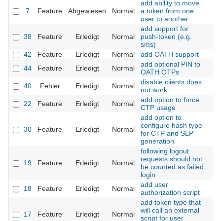
add ability to move
7
Feature
Abgewiesen
Normal
a token from one
user to another
add support for
38
Feature
Erledigt
Normal
push-token (e.g.
sms)
42
Feature
Erledigt
Normal
add OATH support
add optional PIN to
44
Feature
Erledigt
Normal
OATH OTPs
disable clients does
40
Fehler
Erledigt
Normal
not work
add option to force
22
Feature
Erledigt
Normal
CTP usage
add option to
configure hash type
30
Feature
Erledigt
Normal
for CTP and SLP
generation
following logout
requests should not
19
Feature
Erledigt
Normal
be counted as failed
login
add user
18
Feature
Erledigt
Normal
authorization script
add token type that
will call an external
17
Feature
Erledigt
Normal
script for user